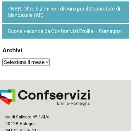
PNRR: Oltre 6,2 milioni di euro per il Depuratore di
Mancasale (RE)
Buone vacanze da Confservizi Emilia – Romagna
Archivi
Archivi
via di Saliceto nº 1/4/a
40128 Bologna
tel 051.4156.411