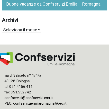
Buone vacanze da Confservizi Emilia – Romagna
Archivi
Archivi
via di Saliceto nº 1/4/a
40128 Bologna
tel 051.4156.411
fax 051.552742
confservizi@confservizi.emr.it
PEC:
confserviziemiliaromagna@pec.it