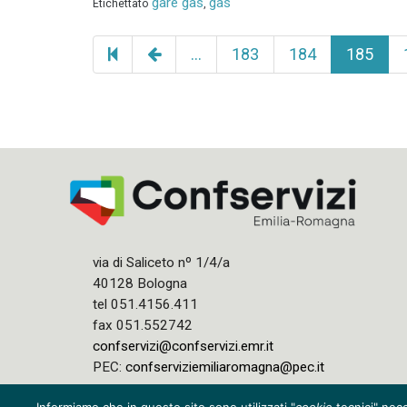
gare gas
gas
Etichettato
,
Pagina
…
183
184
185
precedente
via di Saliceto nº 1/4/a
40128 Bologna
tel 051.4156.411
fax 051.552742
confservizi@confservizi.emr.it
PEC:
confserviziemiliaromagna@pec.it