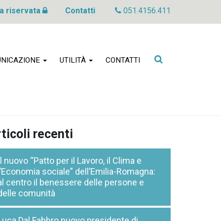
a riservata
Contatti
051.4156.411
Cerca
NICAZIONE
UTILITÀ
CONTATTI
nel
sito
ticoli recenti
Il nuovo “Patto per il Lavoro, il Clima e
l’Economia sociale” dell’Emilia-Romagna:
al centro il benessere delle persone e
delle comunità
Luca Dal Fabbro nuovo presidente di