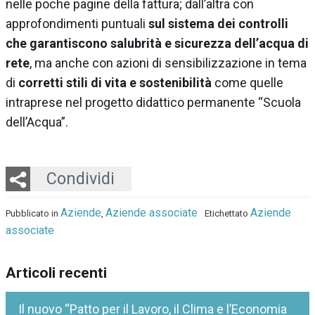
nelle poche pagine della fattura; dall’altra con
approfondimenti puntuali
sul sistema dei controlli
che garantiscono salubrità e sicurezza dell’acqua di
rete
, ma anche con azioni di sensibilizzazione in tema
di
corretti stili di vita e sostenibilità
come quelle
intraprese nel progetto didattico permanente “Scuola
dell’Acqua”.
Twitter
LinkedIn
Email
Whatsapp
Condividi
Aziende
Aziende associate
Aziende
Pubblicato in
,
Etichettato
associate
Articoli recenti
Il nuovo “Patto per il Lavoro, il Clima e l’Economia