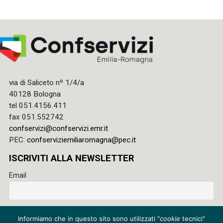
via di Saliceto nº 1/4/a
40128 Bologna
tel 051.4156.411
fax 051.552742
confservizi@confservizi.emr.it
PEC:
confserviziemiliaromagna@pec.it
ISCRIVITI ALLA NEWSLETTER
Email
Accetto le regole di riservatezza di questo sito e acconsento
Informiamo che in questo sito sono utilizzati "
cookie
tecnici"
al trattamento dei miei dati