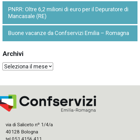
PNRR: Oltre 6,2 milioni di euro per il Depuratore di
Mancasale (RE)
Buone vacanze da Confservizi Emilia – Romagna
Archivi
Archivi
via di Saliceto nº 1/4/a
40128 Bologna
tel 051.4156.411