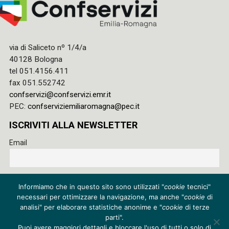
via di Saliceto nº 1/4/a
40128 Bologna
tel 051.4156.411
fax 051.552742
confservizi@confservizi.emr.it
PEC:
confserviziemiliaromagna@pec.it
ISCRIVITI ALLA NEWSLETTER
Email
Accetto le regole di riservatezza di questo sito e acconsento
Informiamo che in questo sito sono utilizzati "
cookie
tecnici"
al trattamento dei miei dati
necessari per ottimizzare la navigazione, ma anche "
cookie
di
Privacy policy
analisi" per elaborare statistiche anonime e "
cookie
di terze
parti".
Cookie policy
Puoi avere maggiori dettagli e bloccare l'uso di tutti o solo di