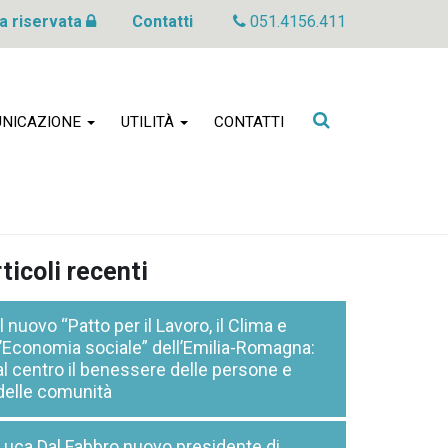
a riservata
Contatti
051.4156.411
Cerca
NICAZIONE
UTILITÀ
CONTATTI
nel
sito
ticoli recenti
Il nuovo “Patto per il Lavoro, il Clima e
l’Economia sociale” dell’Emilia-Romagna:
al centro il benessere delle persone e
delle comunità
Luca Dal Fabbro nuovo presidente di