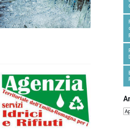
Ar
Ar