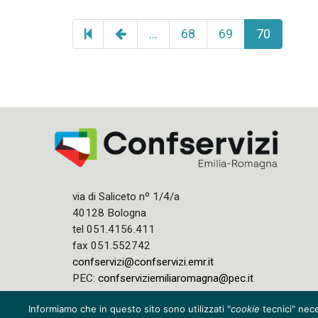
Pagina
…
68
69
70
precedente
via di Saliceto nº 1/4/a
40128 Bologna
tel 051.4156.411
fax 051.552742
confservizi@confservizi.emr.it
PEC:
confserviziemiliaromagna@pec.it
Informiamo che in questo sito sono utilizzati "
cookie
tecnici" nece