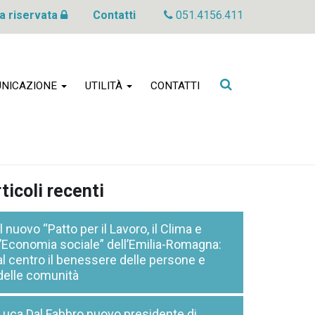
a riservata
Contatti
051.4156.411
Cerca
NICAZIONE
UTILITÀ
CONTATTI
nel
sito
ticoli recenti
Il nuovo “Patto per il Lavoro, il Clima e
l’Economia sociale” dell’Emilia-Romagna:
al centro il benessere delle persone e
delle comunità
Luca Dal Fabbro nuovo presidente di